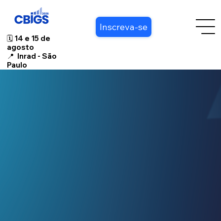
Inscreva-se
🗓️ 14 e 15 de
agosto
📍 Inrad - São
Paulo